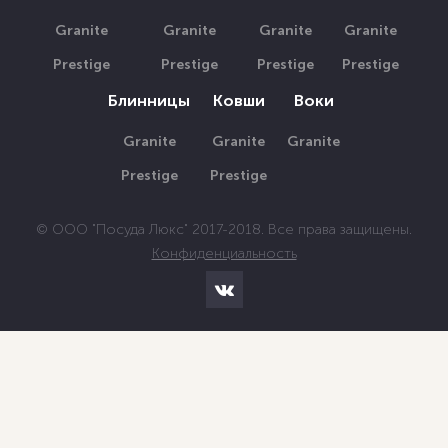
Granite
Granite
Granite
Granite
Prestige
Prestige
Prestige
Prestige
Блинницы
Ковши
Воки
Granite
Granite
Granite
Prestige
Prestige
© ООО "Посуда Люкс" 2017-2018. Все права защищены.
Конфиденциальность