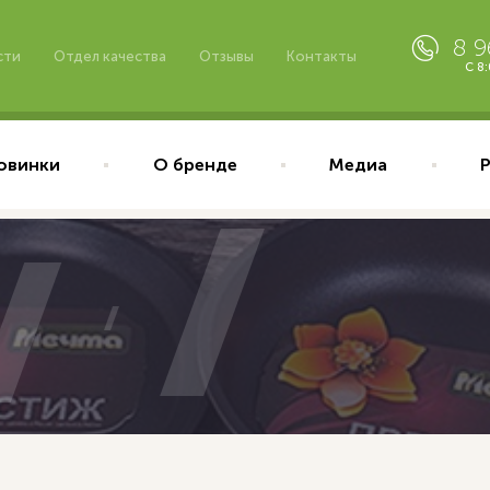
8 
сти
Отдел качества
Отзывы
Контакты
С 8
овинки
О бренде
Медиа