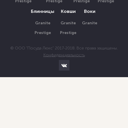
Prestige
Prestige
Prestige
Prestige
Блинницы
Ковши
Воки
Granite
Granite
Granite
Prestige
Prestige
© ООО "Посуда Люкс" 2017-2018. Все права защищены.
Конфиденциальность