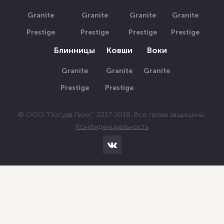
Granite
Granite
Granite
Granite
Prestige
Prestige
Prestige
Prestige
Блинницы
Ковши
Воки
Granite
Granite
Granite
Prestige
Prestige
© ООО "Посуда Люкс" 2017-2018. Все права защищены.
Конфиденциальность