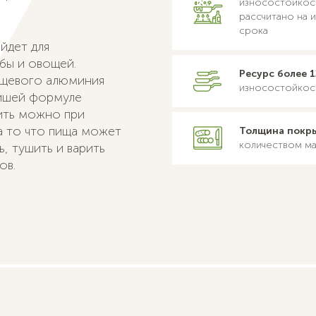
износостойкос
рассчитано на 
срока
йдет для
бы и овощей.
Ресурс более 1
ищевого алюминия
износостойкост
ейшей формуле
ить можно при
а то что пища может
Толщина покры
количеством ма
, тушить и варить
ов.