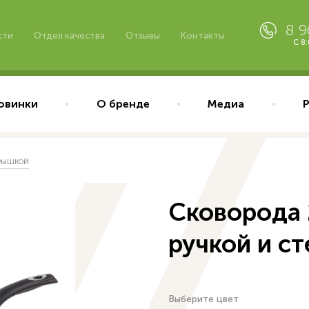
8 
сти
Отдел качества
Отзывы
Контакты
С 8
овинки
О бренде
Медиа
КРЫШКОЙ
Сковорода 
ручкой и с
Выберите цвет